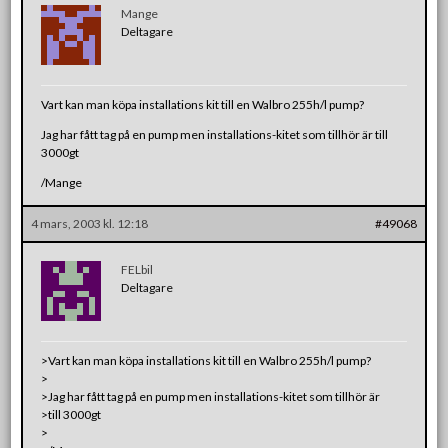
Mange
Deltagare
Vart kan man köpa installations kit till en Walbro 255h/l pump?
Jag har fått tag på en pump men installations-kitet som tillhör är till
3000gt
/Mange
4 mars, 2003 kl. 12:18
#49068
FELbil
Deltagare
>Vart kan man köpa installations kit till en Walbro 255h/l pump?
>
>Jag har fått tag på en pump men installations-kitet som tillhör är
>till 3000gt
>