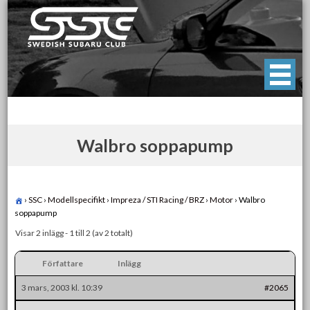
Skip
to
content
Swedish Subaru Club
För oss som älskar Subaru!
Walbro soppapump
›
SSC
›
Modellspecifikt
›
Impreza / STI Racing / BRZ
›
Motor
›
Walbro
soppapump
Visar 2 inlägg - 1 till 2 (av 2 totalt)
Författare
Inlägg
3 mars, 2003 kl. 10:39
#2065