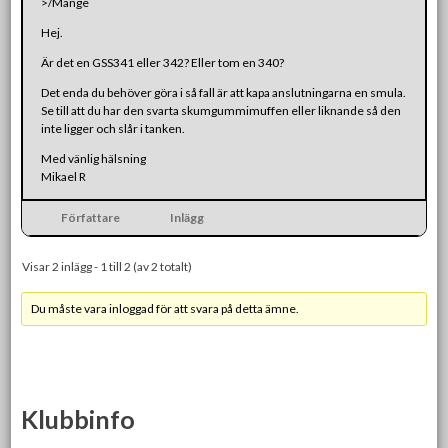
>/Mange
Hej.
Är det en GSS341 eller 342? Eller tom en 340?
Det enda du behöver göra i så fall är att kapa anslutningarna en smula.
Se till att du har den svarta skumgummimuffen eller liknande så den
inte ligger och slår i tanken.
Med vänlig hälsning
Mikael R
Författare
Inlägg
Visar 2 inlägg - 1 till 2 (av 2 totalt)
Du måste vara inloggad för att svara på detta ämne.
Klubbinfo