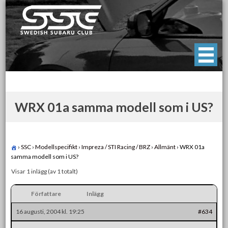
Skip
to
content
Swedish Subaru Club
För oss som älskar Subaru!
WRX 01a samma modell som i US?
›
SSC
›
Modellspecifikt
›
Impreza / STI Racing / BRZ
›
Allmänt
›
WRX 01a
samma modell som i US?
Visar 1 inlägg (av 1 totalt)
Författare
Inlägg
16 augusti, 2004 kl. 19:25
#634