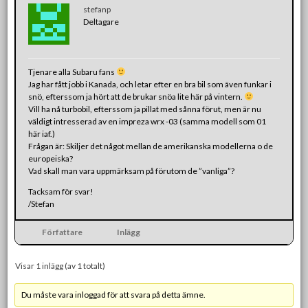
stefanp
Deltagare
Tjenare alla Subaru fans
Jag har fått jobb i Kanada, och letar efter en bra bil som även funkar i
snö, efterssom ja hört att de brukar snöa lite här på vintern.
Vill ha nå turbobil, efterssom ja pillat med sånna förut, men är nu
väldigt intresserad av en impreza wrx -03 (samma modell som 01
här iaf.)
Frågan är: Skiljer det något mellan de amerikanska modellerna o de
europeiska?
Vad skall man vara uppmärksam på förutom de ”vanliga”?
Tacksam för svar!
/Stefan
Författare
Inlägg
Visar 1 inlägg (av 1 totalt)
Du måste vara inloggad för att svara på detta ämne.