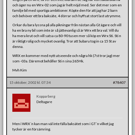
och äger nu en Wrx-02 som jag är helt nöjd med. Ser det mer som en
familje bil med sportiga ambitioner. Köpte den för att jag har 2 barn
och behöver ett bra baksäte, 4 dörrar och hyffsat stort last utrymme.
Orkar du bara lyssna på alla pikningar från nästan alla Gt ägare och vill
ha en bra ny bil som inte är så jättevanlig så är Wrx ett bra val. Vill du
ha mera krut och vill satsa ca 80-90 tusen mer så köp en Wrx Sti. Sti n
är riktigt rolig och mycket ovanlig. Tror att Subaru tog in ca 15 St av
denna.
WRX en kommer med nytt utseende och några hk (7st tror jag) mer
som -03a. Däremot behåller Sti n sina 265Hk.
Mvh Kim
15 oktober, 2002 kl. 07:34
#78407
Kopparberg
Deltagare
Men i WRX´n kan man väl inte fälla baksätet som i GT´n vilket jag
tycker är en försämring.