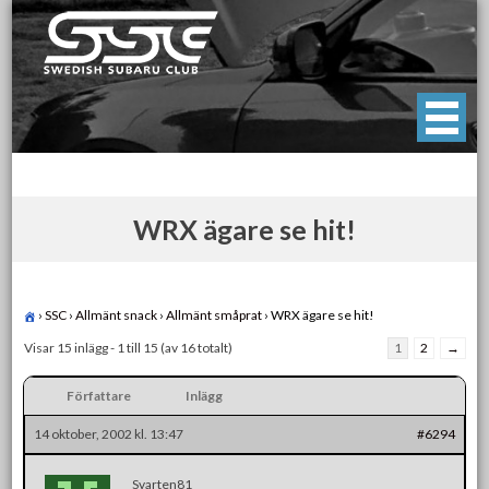
Skip
to
content
Swedish Subaru Club
För oss som älskar Subaru!
WRX ägare se hit!
›
SSC
›
Allmänt snack
›
Allmänt småprat
›
WRX ägare se hit!
Visar 15 inlägg - 1 till 15 (av 16 totalt)
1
2
→
Författare
Inlägg
14 oktober, 2002 kl. 13:47
#6294
Svarten81