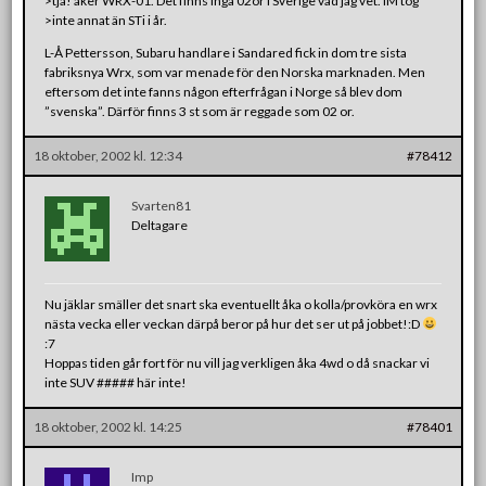
>tja! åker WRX-01. Det finns inga 02or i Sverige vad jag vet. IM tog
>inte annat än STi i år.
L-Å Pettersson, Subaru handlare i Sandared fick in dom tre sista
fabriksnya Wrx, som var menade för den Norska marknaden. Men
eftersom det inte fanns någon efterfrågan i Norge så blev dom
”svenska”. Därför finns 3 st som är reggade som 02 or.
18 oktober, 2002 kl. 12:34
#78412
Svarten81
Deltagare
Nu jäklar smäller det snart ska eventuellt åka o kolla/provköra en wrx
nästa vecka eller veckan därpå beror på hur det ser ut på jobbet!:D
:7
Hoppas tiden går fort för nu vill jag verkligen åka 4wd o då snackar vi
inte SUV ##### här inte!
18 oktober, 2002 kl. 14:25
#78401
Imp