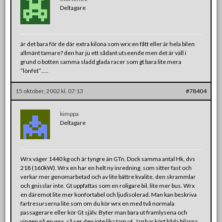
Deltagare
är det bara för de där extra kilona som wrx:en fått eller är hela bilen
allmänt tamare? den har ju ett sådant utseende men det är väll i
grund o botten samma sladd glada racer som gt bara lite mera
”lönfet”…..
15 oktober, 2002 kl. 07:13
#78404
kimppa
Deltagare
Wrx väger 1440 kg och är tyngre än GTn. Dock samma antal Hk, dvs
218 (160kW). Wrx en har en helt ny inredning, som sitter fast och
verkar mer genomarbetad och av lite bättre kvalite, den skrammlar
och gnisslar inte. Gt uppfattas som en roligare bil, lite mer bus. Wrx
en däremot lite mer konfortabel och ljudisolerad. Man kan beskriva
fartresurserna lite som om du kör wrx en med två normala
passagerare eller kör Gt själv. Byter man bara ut framlysena och
vingen på en wrx, så ser den inte lika tam ut. Jag har kört båda bilarna