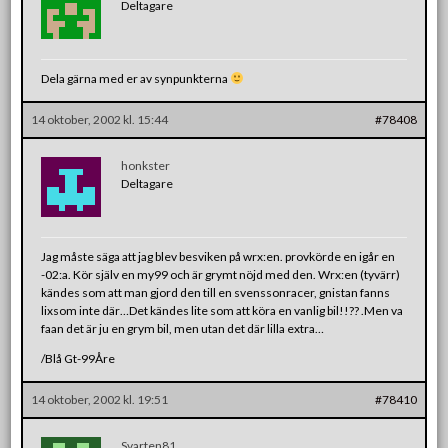
Deltagare
Dela gärna med er av synpunkterna
14 oktober, 2002 kl. 15:44
#78408
honkster
Deltagare
Jag måste säga att jag blev besviken på wrx:en. provkörde en igår en
-02:a. Kör själv en my99 och är grymt nöjd med den. Wrx:en (tyvärr)
kändes som att man gjord den till en svenssonracer, gnistan fanns
lixsom inte där…Det kändes lite som att köra en vanlig bil!!?? .Men va
faan det är ju en grym bil, men utan det där lilla extra…
/Blå Gt-99Åre
14 oktober, 2002 kl. 19:51
#78410
Svarten81