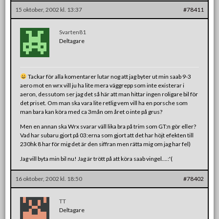
15 oktober, 2002 kl. 13:37
#78411
Svarten81
Deltagare
Tackar för alla komentarer lutar nog att jag byter ut min saab 9-3
aero mot en wrx vill ju ha lite mera väggrepp som inte existerar i
aeron, dessutom ser jag det så här att man hittar ingen roligare bil för
det priset. Om man ska vara lite retlig vem vill ha en porsche som
man bara kan köra med ca 3mån om året o inte på grus?
Men en annan ska Wrx svarar väll lika bra på trim som GT:n gör eller?
Vad har subaru gjort på 03:erna som gjort att det har höjt efekten till
230hk 8 har för mig det är den siffran men rätta mig om jag har fel)
Jag vill byta min bil nu! Jag är trött på att köra saab vingel….:'(
16 oktober, 2002 kl. 18:50
#78402
TT
Deltagare