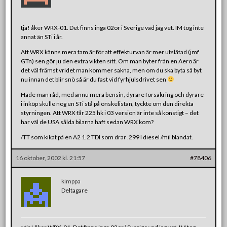
tja! åker WRX-01. Det finns inga 02or i Sverige vad jag vet. IM tog inte
annat än STi i år.
Att WRX känns mera tam är för att effekturvan är mer utslätad (jmf
GTn) sen gör ju den extra vikten sitt. Om man byter från en Aero är
det väl främst vridet man kommer sakna, men om du ska byta så byt
nu innan det blir snö så är du fast vid fyrhjulsdrivet sen
Hade man råd, med ännu mera bensin, dyrare försäkring och dyrare
i inköp skulle nog en STi stå på önskelistan, tyckte om den direkta
styrningen. Att WRX får 225 hk i 03 version är inte så konstigt – det
har väl de USA sålda bilarna haft sedan WRX kom?
/TT som kikat på en A2 1.2 TDI som drar .299 l diesel /mil blandat.
16 oktober, 2002 kl. 21:57
#78406
kimppa
Deltagare