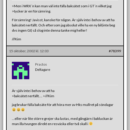
>Men i WRX´n kan man väl inte fälla baksätet som i GT´n vilket jag
>tycker är en försämring.
Försämring! Javisst, kanske för någon. Är själv inte i behov av att ha
baksätet nerfällt. Och eftersom jag absolut ville ha en ny bil(inte beg
dvs ingen Gt) så slog inte denna tanke mig heller!
///Kim
15 oktober, 2002 kl. 12:03
#78399
Practos
Deltagare
Är själv inte i behov av att ha
>baksätet nerfällt…. >///Kim
jag brukar fälla baksäte för att höra mer av Hks mullret på söndagar
…eller när lite större grejer ska lastas, med gångjärn i bakluckan är
man illa tvungen direkt en resväska eller två skall i