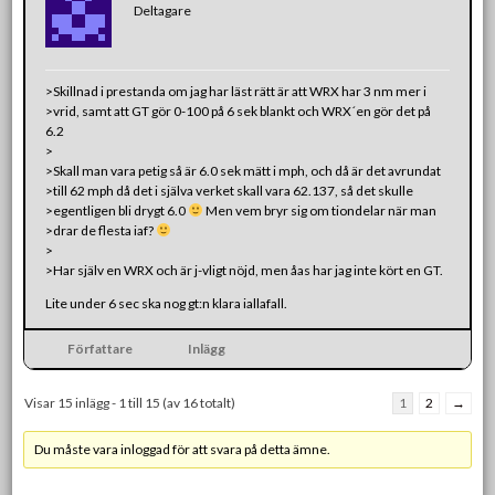
Deltagare
>Skillnad i prestanda om jag har läst rätt är att WRX har 3 nm mer i
>vrid, samt att GT gör 0-100 på 6 sek blankt och WRX´en gör det på
6.2
>
>Skall man vara petig så är 6.0 sek mätt i mph, och då är det avrundat
>till 62 mph då det i själva verket skall vara 62.137, så det skulle
>egentligen bli drygt 6.0
Men vem bryr sig om tiondelar när man
>drar de flesta iaf?
>
>Har själv en WRX och är j-vligt nöjd, men åas har jag inte kört en GT.
Lite under 6 sec ska nog gt:n klara iallafall.
Författare
Inlägg
Visar 15 inlägg - 1 till 15 (av 16 totalt)
1
2
→
Du måste vara inloggad för att svara på detta ämne.