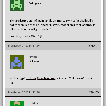
Deltagare
Tjenare jag fuderar på att inhandla en impreza wrx så jag skulle vilja
ha lite sånpunkter av er som har just wrx modellen inte gt, är ni nöjda
eller skulle ni ha valt gt:n i stället?
Livet börjar vid 200km/h}>
14 oktober, 2002 kl. 14:59
#78403
kimppa
Deltagare
Maila mig på
kimkum@bredband.net
, så ska du få all den info du vill
ha.
14 oktober, 2002 kl. 15:38
#78400
Evildead