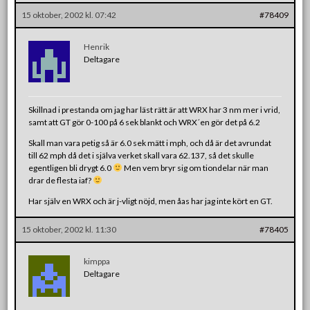
15 oktober, 2002 kl. 07:42
#78409
Henrik
Deltagare
Skillnad i prestanda om jag har läst rätt är att WRX har 3 nm mer i vrid,
samt att GT gör 0-100 på 6 sek blankt och WRX´en gör det på 6.2
Skall man vara petig så är 6.0 sek mätt i mph, och då är det avrundat
till 62 mph då det i själva verket skall vara 62.137, så det skulle
egentligen bli drygt 6.0
Men vem bryr sig om tiondelar när man
drar de flesta iaf?
Har själv en WRX och är j-vligt nöjd, men åas har jag inte kört en GT.
15 oktober, 2002 kl. 11:30
#78405
kimppa
Deltagare