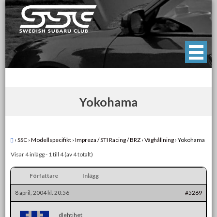
Skip
to
content
Swedish Subaru Club
För oss som älskar Subaru!
Yokohama
›
SSC
›
Modellspecifikt
›
Impreza / STI Racing / BRZ
›
Väghållning
›
Yokohama
Visar 4 inlägg - 1 till 4 (av 4 totalt)
Författare
Inlägg
8 april, 2004 kl. 20:56
#5269
dlehtihet