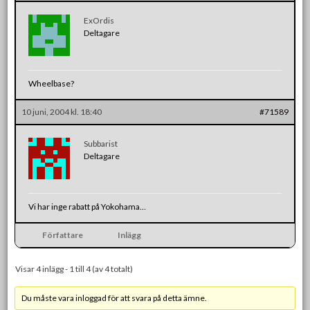
ExOrdis
Deltagare
Wheelbase?
10 juni, 2004 kl. 18:40
#71589
Subbarist
Deltagare
Vi har inge rabatt på Yokohama…
Författare
Inlägg
Visar 4 inlägg - 1 till 4 (av 4 totalt)
Du måste vara inloggad för att svara på detta ämne.