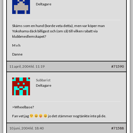
Deltagare
Skäms som en hund (borde veta detta), men var köper man
Yokohama däck billigast och (om så) till vilken rabatt via
klubbmedlemskapet?
M v h
Danne
11 april, 2004 kl. 11:19
#71590
Subbarist
Deltagare
>Wheelbase?
Fan vet jag
jo det stämmer nog tänkte inte på de.
10 juni, 2004 kl. 18:40
#71588