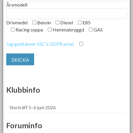
Årsmodell
Drivmedel
Bensin
Diesel
E85
Racing soppa
Hemmabryggd
GAS
Jag godkänner SSC's GDPR avtal:
Klubbinfo
Storträff 5–6 juni 2026
Foruminfo