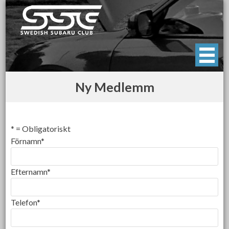
Skip
to
content
Swedish Subaru Club
För oss som älskar Subaru!
Ny Medlemm
* = Obligatoriskt
Förnamn*
Efternamn*
Telefon*