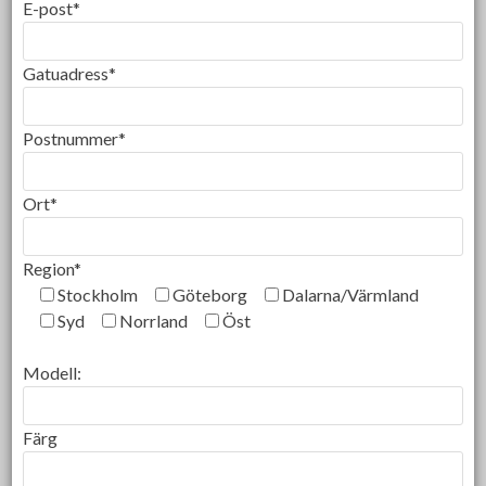
E-post*
Gatuadress*
Postnummer*
Ort*
Region*
Stockholm
Göteborg
Dalarna/Värmland
Syd
Norrland
Öst
Modell:
Färg