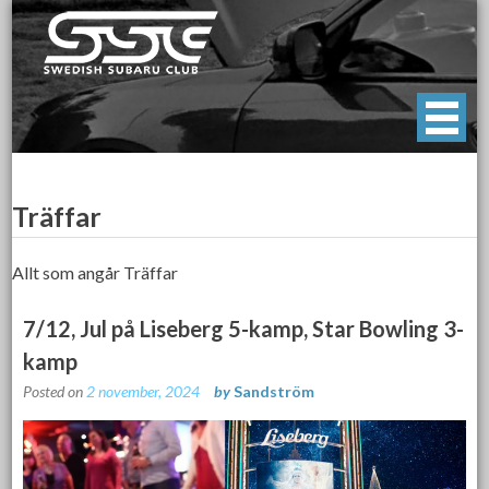
Skip
to
content
Swedish Subaru Club
För oss som älskar Subaru!
Träffar
Allt som angår Träffar
7/12, Jul på Liseberg 5-kamp, Star Bowling 3-
kamp
Posted on
2 november, 2024
by
Sandström