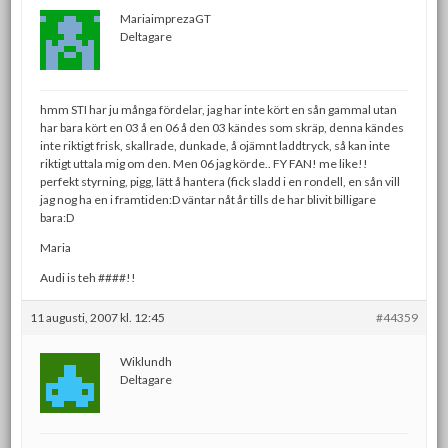
MariaimprezaGT
Deltagare
hmm STI har ju många fördelar, jag har inte kört en sån gammal utan
har bara kört en 03 å en 06 å den 03 kändes som skräp, denna kändes
inte riktigt frisk, skallrade, dunkade, å ojämnt laddtryck, så kan inte
riktigt uttala mig om den. Men 06 jag körde.. FY FAN! me like!!
perfekt styrning, pigg, lätt å hantera (fick sladd i en rondell, en sån vill
jag nog ha en i framtiden:D väntar nåt år tills de har blivit billigare
bara:D
Maria
Audi is teh ####!!
11 augusti, 2007 kl. 12:45
#44359
Wiklundh
Deltagare