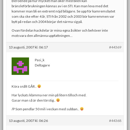
Beroende på hur mycket man åker med bilen kan
bränsleförbrukningen kännas av i en STI. Kan man leva med det
kommer man bli en extremt nöjd bilägare. Se upp för kamremsbytet
som ska ske efter 4 år, STI från 2002 och 2003 bör kamremmen var
bytt på redan och 2004 börjar det närma sig på.
Ovan fördelar/nackdelar är mina egna åsikter och behöver inte
motsvara den allmänna uppfattningen…
13 augusti, 2007 kl. 06:17
#44369
Pasi_k
Deltagare
Köra snålt GÅR..
Har lyckats klämma ner min på litern tilloch med.
Gasar man så är den törstig..
/P Som pendlar 50 mil i veckan med subban..
13 augusti, 2007 kl. 06:26
#44368