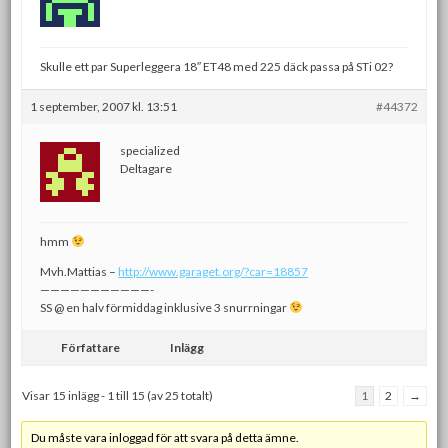
Skulle ett par Superleggera 18″ ET48 med 225 däck passa på STi 02?
1 september, 2007 kl. 13:51
#44372
specialized
Deltagare
hmm
Mvh.Mattias –
http://www.garaget.org/?car=18857
———————————-
SS @ en halv förmiddag inklusive 3 snurrningar
Författare
Inlägg
Visar 15 inlägg - 1 till 15 (av 25 totalt)
1
2
→
Du måste vara inloggad för att svara på detta ämne.