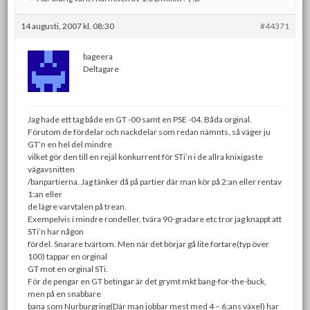
14 augusti, 2007 kl. 08:30
#44371
bageera
Deltagare
Jag hade ett tag både en GT -00 samt en PSE -04. Båda orginal.
Förutom de fördelar och nackdelar som redan nämnts, så väger ju
GT’n en hel del mindre
vilket gör den till en rejäl konkurrent för STi’n i de allra knixigaste
vägavsnitten
/banpartierna. Jag tänker då på partier där man kör på 2:an eller rentav
1:an eller
de lägre varvtalen på trean.
Exempelvis i mindre rondeller, tvära 90-gradare etc tror jag knappt att
STi’n har någon
fördel. Snarare tvärtom. Men när det börjar gå lite fortare(typ över
100) tappar en orginal
GT mot en orginal STi.
För de pengar en GT betingar är det grymt mkt bang-for-the-buck,
men på en snabbare
bana som Nurburgring(Där man jobbar mest med 4 – 6:ans växel) har