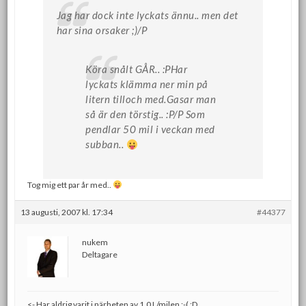
Jag har dock inte lyckats ännu.. men det
har sina orsaker ;)/P
Köra snålt GÅR.. :PHar
lyckats klämma ner min på
litern tilloch med.Gasar man
så är den törstig.. :P/P Som
pendlar 50 mil i veckan med
subban..
Tog mig ett par år med..
13 augusti, 2007 kl. 17:34
#44377
nukem
Deltagare
<- Har aldrig varit i närheten av 1.0 L/milen :-( :D