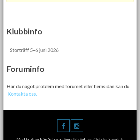
Klubbinfo
Storträff 5–6 juni 2026
Foruminfo
Har du något problem med forumet eller hemsidan kan du
Kontakta oss.
Med kraften från Subaru :
Swedish Subaru Club
by Swedish