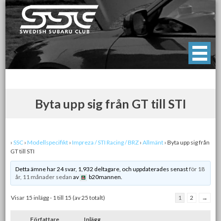
Skip
to
content
Swedish Subaru Club
För oss som älskar Subaru!
Byta upp sig från GT till STI
›
SSC
›
Modellspecifikt
›
Impreza / STI Racing / BRZ
›
Allmänt
›
Byta upp sig från
GT till STI
Detta ämne har 24 svar, 1,932 deltagare, och uppdaterades senast
för 18
år, 11 månader sedan
av
b20mannen.
Visar 15 inlägg - 1 till 15 (av 25 totalt)
1
2
→
Författare
Inlägg