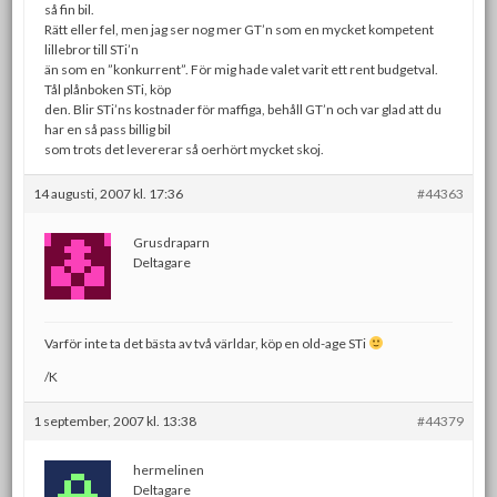
så fin bil.
Rätt eller fel, men jag ser nog mer GT’n som en mycket kompetent
lillebror till STi’n
än som en ”konkurrent”. För mig hade valet varit ett rent budgetval.
Tål plånboken STi, köp
den. Blir STi’ns kostnader för maffiga, behåll GT’n och var glad att du
har en så pass billig bil
som trots det levererar så oerhört mycket skoj.
14 augusti, 2007 kl. 17:36
#44363
Grusdraparn
Deltagare
Varför inte ta det bästa av två världar, köp en old-age STi
/K
1 september, 2007 kl. 13:38
#44379
hermelinen
Deltagare