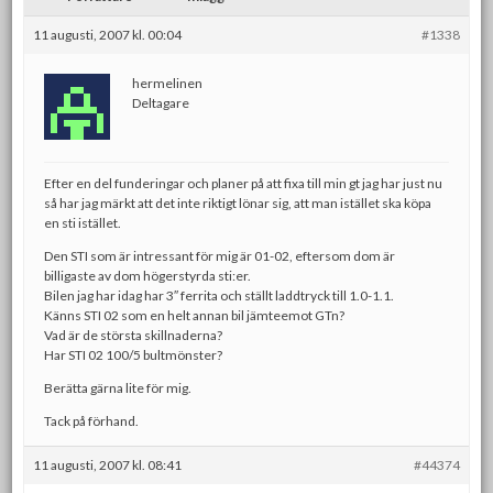
11 augusti, 2007 kl. 00:04
#1338
hermelinen
Deltagare
Efter en del funderingar och planer på att fixa till min gt jag har just nu
så har jag märkt att det inte riktigt lönar sig, att man istället ska köpa
en sti istället.
Den STI som är intressant för mig är 01-02, eftersom dom är
billigaste av dom högerstyrda sti:er.
Bilen jag har idag har 3″ ferrita och ställt laddtryck till 1.0-1.1.
Känns STI 02 som en helt annan bil jämteemot GTn?
Vad är de största skillnaderna?
Har STI 02 100/5 bultmönster?
Berätta gärna lite för mig.
Tack på förhand.
11 augusti, 2007 kl. 08:41
#44374