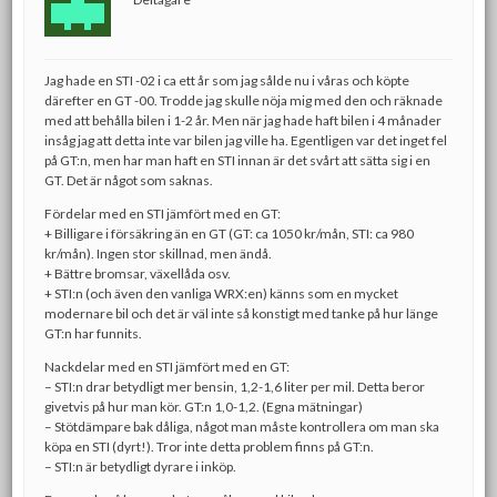
Jag hade en STI -02 i ca ett år som jag sålde nu i våras och köpte
därefter en GT -00. Trodde jag skulle nöja mig med den och räknade
med att behålla bilen i 1-2 år. Men när jag hade haft bilen i 4 månader
insåg jag att detta inte var bilen jag ville ha. Egentligen var det inget fel
på GT:n, men har man haft en STI innan är det svårt att sätta sig i en
GT. Det är något som saknas.
Fördelar med en STI jämfört med en GT:
+ Billigare i försäkring än en GT (GT: ca 1050 kr/mån, STI: ca 980
kr/mån). Ingen stor skillnad, men ändå.
+ Bättre bromsar, växellåda osv.
+ STI:n (och även den vanliga WRX:en) känns som en mycket
modernare bil och det är väl inte så konstigt med tanke på hur länge
GT:n har funnits.
Nackdelar med en STI jämfört med en GT:
– STI:n drar betydligt mer bensin, 1,2-1,6 liter per mil. Detta beror
givetvis på hur man kör. GT:n 1,0-1,2. (Egna mätningar)
– Stötdämpare bak dåliga, något man måste kontrollera om man ska
köpa en STI (dyrt!). Tror inte detta problem finns på GT:n.
– STI:n är betydligt dyrare i inköp.