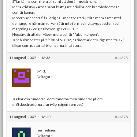
STI:n känns som mera bil samt att den är modärnare.
Mera vridstyv kaross samt kraftigare drivlina och brembobromsar
som är kanon.
Motorn är det bra flås i original, men för att få ut lite mera samt att få
den piggare när man varvar så är inte fel med nytt avgassystem och
mappning av originalboxen, ger ca 330HK.
Negativa är att den väger mera och är ”fulaankungen”.
Japp bultmönster på 5/100 på STI -02, därimot är det lurigt att hitta 17″
fälgar som passar då bromsarna är så stora.
11 augusti, 2007 kl. 16:33
#44373
SPiKE
Deltagare
Jag har oxå funderat i dom banorna men funderar på om
driftskostnaderna drar iväg, någon som vet?
11 augusti, 2007 kl. 16:40
#44378
hermelinen
Deltagare