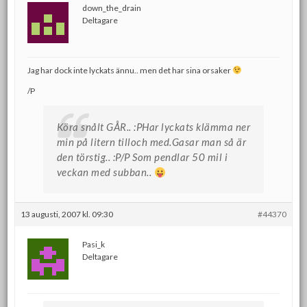
down_the_drain
Deltagare
Jag har dock inte lyckats ännu.. men det har sina orsaker
/P
Köra snålt GÅR.. :PHar lyckats klämma ner
min på litern tilloch med.Gasar man så är
den törstig.. :P/P Som pendlar 50 mil i
veckan med subban..
13 augusti, 2007 kl. 09:30
#44370
Pasi_k
Deltagare