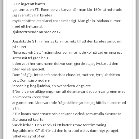
GT’n inget att hämta
gentemot en STi. Exempelvis kurvor där man kör 160+ så noterade
jag även att STi:n kändes
mycket bättre(stabilare) chassimässigt. Man går in i sådana kurvor
med ett helt annat
självförtroende än med en GT.
Jag älskade GT’n, men jag kan inte neka till att den kändes omodern
på slutet.
”Impreza-ofrälsta” människor som inte hade koll på vad en impreza
är för nåt frågade hela
tiden vad i herrans namn det var som gjorde att jag tyckte att den
bilen var så speciell.
Dom ”såg” ju inte det fantastiska chassiet, motorn, fyrhjulsdriften
osv. Dom såg omodern
inredning, hög ljudnivå, en överdriven vinge etc.
Efter diverse utläggningar om att det inte var det som var grejen med
en impreza köpte dom
argumenten. Motsvarande frågeställningar har jag hittills sluppit med
STi’n.
STi’n känns modernare och det känns också som att alla skruvar är
åtdragna ett kvarts
varv hårdare. Den är också ett bättre ämne för trimmning.
Jag sålde min GT därför att den bara stod o blev dammig i garaget,
vilket var synd på en