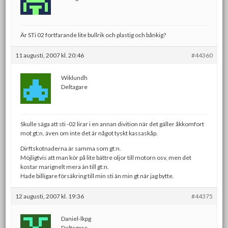
Är STi 02 fortfarande lite bullrik och plastig och bånkig?
11 augusti, 2007 kl. 20:46
#44360
Wiklundh
Deltagare
Skulle säga att sti -02 lirar i en annan divition när det gäller åkkomfort
mot gt:n, även om inte det är något tyskt kassaskåp.
Dirftskotnaderna är samma som gt:n.
Möjligtvis att man kör på lite bättre oljor till motorn osv, men det
kostar marignelt mera än till gt:n.
Hade billigare försäkring till min sti än min gt när jag bytte.
12 augusti, 2007 kl. 19:36
#44375
Daniel-lkpg
Deltagare