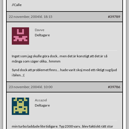
//Calle
22 november, 2004 kl. 18:15
#39789
Davve
Deltagare
Inget som jag skulle göra dock.. men det är konstigt att det är så
många som säger olika.. hmmm
Synd dock att problemet finns… hade varit skoj med ett riktigt sug ljud
i bilen..;(
23 november, 2004 kl. 10:00
#39786
Assazel
Deltagare
min turbo laddade lite tidigare. Typ 2300 varv.. blev faktiskt rätt stor