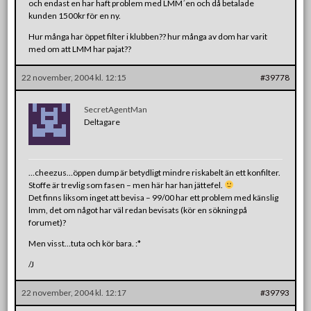
och endast en har haft problem med LMM´en och då betalade
kunden 1500kr för en ny.
Hur många har öppet filter i klubben?? hur många av dom har varit
med om att LMM har pajat??
22 november, 2004 kl. 12:15
#39778
SecretAgentMan
Deltagare
…cheezus…öppen dump är betydligt mindre riskabelt än ett konfilter.
Stoffe är trevlig som fasen – men här har han jättefel.
Det finns liksom inget att bevisa – 99/00 har ett problem med känslig
lmm, det om något har väl redan bevisats (kör en sökning på
forumet)?
Men visst…tuta och kör bara. :*
/J
22 november, 2004 kl. 12:17
#39793