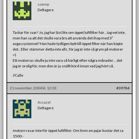
soemp
Deltagare
Tackar för svar! Jo, jag har läst lite om öppet luftfilter här.. Jag vet inte,
men han sa att det skulle vara bra att använda det ihop med 3″
avgassystemet? Han hade tydligen bytt till öppet filter när han köpte
det.. Eller stämmer detta inte alls, för jag är inte så grym på motorer
=)
Ett motorras skulle ju inte vara så härligt efter några månader… det
jag är orolig för, men den är ju snällt körd innan vad jag hört så..
//Calle
21 november, 2004 kl. 12:03
#39784
Assazel
Deltagare
motorn rasar inte för öppet luftfilter. Om lmm:en pajar kostar det ca
1500:-