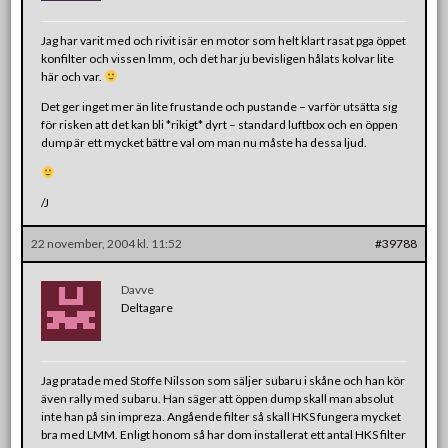
Jag har varit med och rivit isär en motor som helt klart rasat pga öppet
konfilter och vissen lmm, och det har ju bevisligen hålats kolvar lite
här och var.
Det ger inget mer än lite frustande och pustande – varför utsätta sig
för risken att det kan bli *rikigt* dyrt – standard luftbox och en öppen
dump är ett mycket bättre val om man nu måste ha dessa ljud.
/J
22 november, 2004 kl. 11:52
#39788
Davve
Deltagare
Jag pratade med Stoffe Nilsson som säljer subaru i skåne och han kör
även rally med subaru. Han säger att öppen dump skall man absolut
inte han på sin impreza. Angående filter så skall HKS fungera mycket
bra med LMM. Enligt honom så har dom installerat ett antal HKS filter