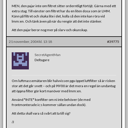
MEN, den pajar inte om filtret sitter orderntligt förtöjt. Gärna med ett
extra stag. Till vänster om filtret har du en liten dosa som är LMM.
Känn på filtret och skaka lite i det, kolla så den inte kan röra vid
lmm:en. Och tänk även på när du rengör att det inte stänker.
Att den pajar beror nog mer på slarv och okunskap.
21 november, 2004 kl. 13:18
#39775
SecretAgentMan
Deltagare
Om luftmassemätaren blir halvvissen pga öppet luftfilter så är risken
stor att det går snett – och på 99/00 är det mera en regel än undantag
att öppna filter gör kort manöver med lmm:en.
Använd *INTE* konfilter om ni inte behöver (de med
frontmonterade ic:s kommer sällan undan dock).
Att detta skall vara så svårt att ta till sig?
/J