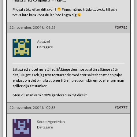
mig så är ett komplett 3″ = TRIM…
Provat söka efter ditt svar ?
Finns många trådar… Lycka till och
tveka inte bara köpa du lär inte ångra dig
22 november, 2004 kl. 08:23
#39785
Assazel
Deltagare
Sätt på ett slutet nu istället. SÅ länge den inte pajat än sålänge så är
det ju lugnt. Och jag tror fortfarande med stor säkerhet att den pajar
endast om det blir vibrationer från filtret som slår emot eller om man
spiller olja alt stänker.
Men vill man vara 100% garderad så byt direkt.
22 november, 2004 kl. 09:33
#39777
SecretAgentMan
Deltagare