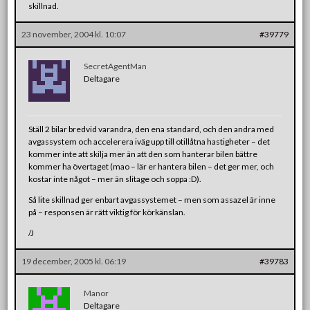
skillnad.
23 november, 2004 kl. 10:07
#39779
SecretAgentMan
Deltagare
Ställ 2 bilar bredvid varandra, den ena standard, och den andra med
avgassystem och accelerera iväg upp till otillåtna hastigheter – det
kommer inte att skilja mer än att den som hanterar bilen bättre
kommer ha övertaget (mao – lär er hantera bilen – det ger mer, och
kostar inte något – mer än slitage och soppa :D).
Så lite skillnad ger enbart avgassystemet – men som assazel är inne
på – responsen är rätt viktig för körkänslan.
/J
19 december, 2005 kl. 06:19
#39783
Manor
Deltagare