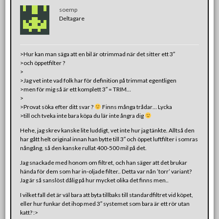
soemp
Deltagare
>Hur kan man säga att en bil är otrimmad när det sitter ett 3″
>och öppetfilter ?
>
>Jag vet inte vad folk har för definition på trimmat egentligen
>men för mig så är ett komplett 3″ = TRIM…
>
>Provat söka efter ditt svar ?
Finns många trådar… Lycka
>till och tveka inte bara köpa du lär inte ångra dig
Hehe, jag skrev kanske lite luddigt, vet inte hur jag tänkte. Alltså den
har gått helt original innan han bytte till 3″ och öppet luftfilter i somras
nångång, så den kanske rullat 400-500 mil på det.
Jag snackade med honom om filtret, och han säger att det brukar
hända för dem som har in-oljade filter.. Detta var nån ’torr’ variant?
Jag är så sanslöst dålig på hur mycket olika det finns men..
I vilket fall det är väl bara att byta tillbaks till standardfiltret vid köpet,
eller hur funkar det ihop med 3″ systemet som bara är ett rör utan
katt? :>