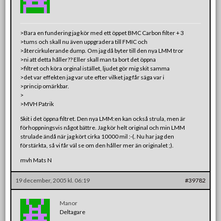
>Bara en fundering jag kör med ett öppet BMC Carbon filter + 3
>tums och skall nu även uppgradera till FMIC och
>återcirkulerande dump. Om jag då byter till den nya LMM tror
>ni att detta håller?? Eller skall man ta bort det öppna
>filtret och köra orginal istället, ljudet gör mig skit samma
>det var effekten jag var ute efter vilket jag får säga var i
>princip omärkbar.
>
>MVH Patrik
Skit i det öppna filtret. Den nya LMM:en kan också strula, men är
förhoppningsvis något bättre. Jag kör helt original och min LMM
strulade ändå när jag kört cirka 10000 mil :-(. Nu har jag den
förstärkta, så vi får väl se om den håller mer än originalet ;).
mvh Mats N
19 december, 2005 kl. 06:19
#39782
Manor
Deltagare