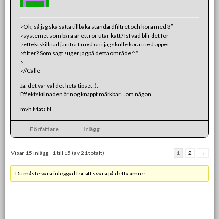
>Ok, så jag ska sätta tillbaka standardfiltret och köra med 3″
>systemet som bara är ett rör utan katt? Isf vad blir det för
>effektskillnad jämfört med om jag skulle köra med öppet
>filter? Som sagt suger jag på detta område ^^
>
>//Calle
Ja, det var väl det heta tipset ;).
Effektskillnaden är nog knappt märkbar…om någon.
mvh Mats N
Författare
Inlägg
Visar 15 inlägg - 1 till 15 (av 21 totalt)
1
2
→
Du måste vara inloggad för att svara på detta ämne.