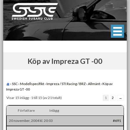
Skip
to
content
Swedish Subaru Club
För oss som älskar Subaru!
Köp av Impreza GT -00
›
SSC
›
Modellspecifikt
›
Impreza / STI Racing / BRZ
›
Allmänt
›
Köp av
Impreza GT -00
Visar 15 inlägg - 1 till 15 (av 21 totalt)
1
2
→
Författare
Inlägg
20 november, 2004 kl. 20:03
#691