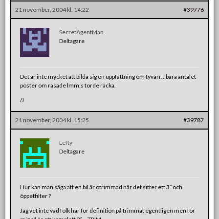
21 november, 2004 kl. 14:22
#39776
SecretAgentMan
Deltagare
Det är inte mycket att bilda sig en uppfattning om tyvärr…bara antalet
poster om rasade lmm:s torde räcka.
/J
21 november, 2004 kl. 15:25
#39787
Lefty
Deltagare
Hur kan man säga att en bil är otrimmad när det sitter ett 3″ och
öppetfilter ?
Jag vet inte vad folk har för definition på trimmat egentligen men för