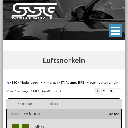
Skip
to
content
Swedish Subaru Club
För oss som älskar Subaru!
Luftsnorkeln
›
SSC
›
Modellspecifikt
›
Impreza / STI Racing / BRZ
›
Motor
›
Luftsnorkeln
Visar 15 inlägg - 1 till 15 (av 45 totalt)
1
2
3
→
Författare
Inlägg
13 juni, 2003 kl. 10:51
#2182
Niklas