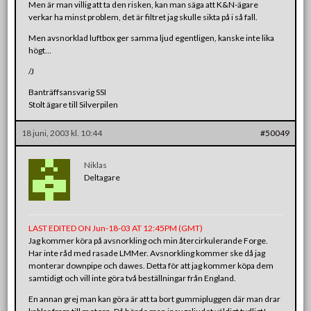
Men är man villig att ta den risken, kan man säga att K&N-ägare
verkar ha minst problem, det är filtret jag skulle sikta på i så fall.
Men avsnorklad luftbox ger samma ljud egentligen, kanske inte lika
högt…
/J
Banträffsansvarig SSI
Stolt ägare till Silverpilen
18 juni, 2003 kl. 10:44
#50049
Niklas
Deltagare
LAST EDITED ON Jun-18-03 AT 12:45PM (GMT)
Jag kommer köra på avsnorkling och min återcirkulerande Forge.
Har inte råd med rasade LMMer. Avsnorkling kommer ske då jag
monterar downpipe och dawes. Detta för att jag kommer köpa dem
samtidigt och vill inte göra två beställningar från England.
En annan grej man kan göra är att ta bort gummipluggen där man drar