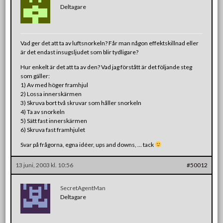
Deltagare
Vad ger det att ta av luftsnorkeln? Får man någon effektskillnad eller
är det endast insugsljudet som blir tydligare?
Hur enkelt är det att ta av den? Vad jag förstått är det följande steg
som gäller:
1) Av med höger framhjul
2) Lossa innerskärmen
3) Skruva bort två skruvar som håller snorkeln
4) Ta av snorkeln
5) Sätt fast innerskärmen
6) Skruva fast framhjulet
Svar på frågorna, egna idéer, ups and downs, … tack
13 juni, 2003 kl. 10:56
#50012
SecretAgentMan
Deltagare