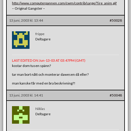
http://www.computerpannen.com/cwm/contrib/sarge/Tire_anim.gif
– Original Gangster –
13 juni, 2003 kl. 13:44
#50028
frippe
Deltagare
LAST EDITED ON Jun-13-03 AT 03:47PM (GMT)
kostar dom tusen spänn?
tar man bort nått och monterar dawesen då eller?
man kanske får med en bra beskrivning?!
13 juni, 2003 kl. 14:41
#50048
Niklas
Deltagare