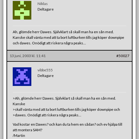
Niklas
Deltagare
Ah, glömde herr Dawes. Självklart så skall man ha en sån med.
Kanske skall vänta med att ta bort luftburken tills jag köper downpipe
och dawes. Onödigt att riskera några peaks…
13 juni, 2003 kl. 11:41
#50027
vibbe555
Deltagare
>Ah, glömde herr Dawes. Självklart så skall man ha en sån med.
Kanske
>skall vänta med att ta bort luftburken tills jag köper downpipe och
>dawes. Onödigt att riskera några peaks…
Vad kostar en Dawes? och kan du ta hem en sådan? och ev hjälpa till
att montera SAM?
/Martin