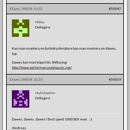
13 juni, 2003 kl. 11:52
#50047
Niklas
Deltagare
Kan man montera en turbotryckmätare kan man montera en dawes,
typ.
Dawes kan man köpa från JWRacing:
http://www.performanceexhausts.net/
13 juni, 2003 kl. 13:23
#50019
skytiskapilen
Deltagare
Dawes, dawes, dawes! Best spent 1000 SEK ever…:)
/Andreas