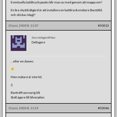
Eventuella laddtryckspeaks blir man av med genom att mappa om?
En bra skyddsåtgärd är att installera en laddtrycksmätare (beställd,
och skickas idag)?
13 juni, 2003 kl. 11:07
#50013
SecretAgentMan
Deltagare
…eller en dawes.
Men mätare är inte fel.
/j
Banträffsansvarig SSI
Stolt ägare till Silverpilen
13 juni, 2003 kl. 11:23
#50046