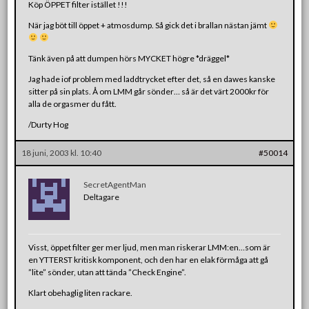
Köp ÖPPET filter istället !!!
När jag böt till öppet + atmosdump. Så gick det i brallan nästan jämt
Tänk även på att dumpen hörs MYCKET högre *dräggel*
Jag hade iof problem med laddtrycket efter det, så en dawes kanske
sitter på sin plats. Å om LMM går sönder… så är det värt 2000kr för
alla de orgasmer du fått.
/Durty Hog
18 juni, 2003 kl. 10:40
#50014
SecretAgentMan
Deltagare
Visst, öppet filter ger mer ljud, men man riskerar LMM:en…som är
en YTTERST kritisk komponent, och den har en elak förmåga att gå
”lite” sönder, utan att tända ”Check Engine”.
Klart obehaglig liten rackare.