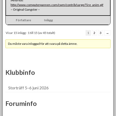
/Andreas
http://www.computerpannen.com/cwm/contrib/sarge/Tire_anim.gif
– Original Gangster –
Författare
Inlägg
Visar 15 inlägg - 1 till 15 (av 45 totalt)
1
2
3
→
Du måste vara inloggad för att svara på detta ämne.
Klubbinfo
Storträff 5–6 juni 2026
Foruminfo