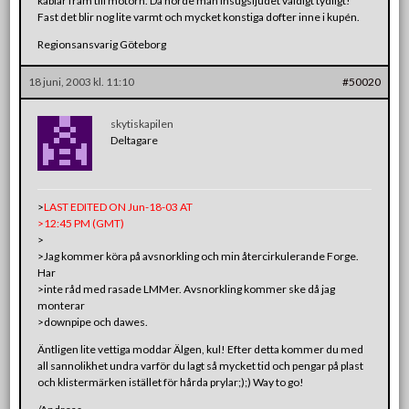
kablar fram till motorn. Då hörde man insugsljudet väldigt tydligt!
Fast det blir nog lite varmt och mycket konstiga dofter inne i kupén.
Regionsansvarig Göteborg
18 juni, 2003 kl. 11:10
#50020
skytiskapilen
Deltagare
>
LAST EDITED ON Jun-18-03 AT
>12:45 PM (GMT)
>
>Jag kommer köra på avsnorkling och min återcirkulerande Forge.
Har
>inte råd med rasade LMMer. Avsnorkling kommer ske då jag
monterar
>downpipe och dawes.
Äntligen lite vettiga moddar Älgen, kul! Efter detta kommer du med
all sannolikhet undra varför du lagt så mycket tid och pengar på plast
och klistermärken istället för hårda prylar;);) Way to go!