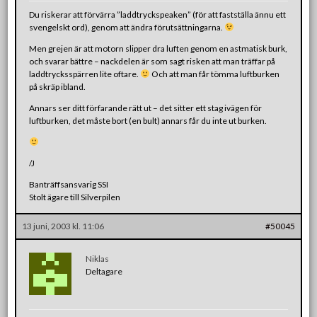
Du riskerar att förvärra ”laddtryckspeaken” (för att fastställa ännu ett
svengelskt ord), genom att ändra förutsättningarna.
Men grejen är att motorn slipper dra luften genom en astmatisk burk,
och svarar bättre – nackdelen är som sagt risken att man träffar på
laddtrycksspärren lite oftare.
Och att man får tömma luftburken
på skräp ibland.
Annars ser ditt förfarande rätt ut – det sitter ett stag ivägen för
luftburken, det måste bort (en bult) annars får du inte ut burken.
/J
Banträffsansvarig SSI
Stolt ägare till Silverpilen
13 juni, 2003 kl. 11:06
#50045
Niklas
Deltagare