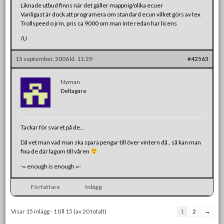
Liknade utbud finns när det gäller mappnig/olika ecuer
Vanligast är dock att programera om standard ecun vilket görs av tex
Trollspeed o jrm, pris ca 9000 om man inte redan har licens
/U
15 september, 2006 kl. 11:29
#42563
Nyman
Deltagare
Tackar för svaret på de…
Då vet man vad man ska spara pengar till över vintern då.. så kan man
fixa de där lagom till våren
-= enough is enough =-
Författare
Inlägg
Visar 15 inlägg - 1 till 15 (av 20 totalt)
1
2
→