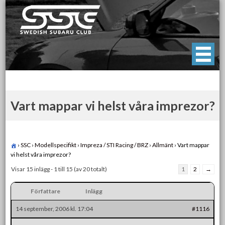
Skip
to
content
Swedish Subaru Club
För oss som älskar Subaru!
Vart mappar vi helst våra imprezor?
›
SSC
›
Modellspecifikt
›
Impreza / STI Racing / BRZ
›
Allmänt
›
Vart mappar
vi helst våra imprezor?
Visar 15 inlägg - 1 till 15 (av 20 totalt)
1
2
→
Författare
Inlägg
14 september, 2006 kl. 17:04
#1116