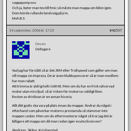
soppapump osv.
Och ja, byter man tex till fmic så måste man mappa om bilen igen.
Dom körde rullande landsväg på jrm.
Mvh B.S
14 september, 2006 kl. 17:23
#42557
Desen
Deltagare
Vad jag har förstått så är det JRM eller Trollspeed som gäller om man
vill mappa sin Impreza. De är även klubbsponsorer så är man medlem
har man rabatt.
Att trimma är aldrig helt riskfritt. Men om du har en frisk välservad
motor utan missljud, så är risken för motorras väldigt liten.
Resten av drivlinan är en annan hisoria.
Allt ditt godis ska vara på plats innan du mappar. Ändrar du något i
efterhand som påverkar motorns prestamda så stämmer inte
mappen sedan. Men om du eftermonterar något så tror jag det är
billigare att mappa om då man redan äger ecuteclicensen?
/Andreas, Skåne, Kristianstad