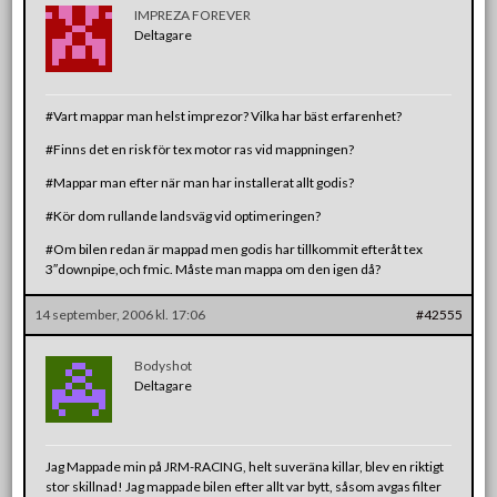
IMPREZA FOREVER
Deltagare
#Vart mappar man helst imprezor? Vilka har bäst erfarenhet?
#Finns det en risk för tex motor ras vid mappningen?
#Mappar man efter när man har installerat allt godis?
#Kör dom rullande landsväg vid optimeringen?
#Om bilen redan är mappad men godis har tillkommit efteråt tex
3″downpipe,och fmic. Måste man mappa om den igen då?
14 september, 2006 kl. 17:06
#42555
Bodyshot
Deltagare
Jag Mappade min på JRM-RACING, helt suveräna killar, blev en riktigt
stor skillnad! Jag mappade bilen efter allt var bytt, såsom avgas filter