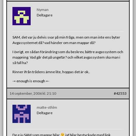
Nyman
Deltagare
SAM, det var ju delvis svar på min fråga, men om man inte ens byter
Avgassystemet då? vad händer om man mappar då?
I övrigt, en sådan förändring som du beskrev, bättre avgassystem och
mappning. Vad går det på ungefär? och vilket avgassystem ska man i
så fall ha?
Rinner ifrån trådens ämne lite, hoppas det är ok..
-= enough is enough =-
14 september, 2006 kl. 21:10
#42553
matte-sthlm
Deltagare
De e ju SAM som mappar bilar
iaf bilar bestyckade med link.