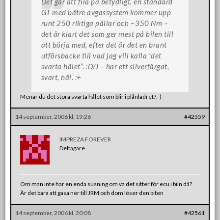
Det går att fila på betydligt, en standard
GT med bätre avgassystem kommer upp
runt 250 riktiga pållar och ~350 Nm –
det är klart det som ger mest på bilen till
att börja med, efter det är det en brant
utförsbacke till vad jag vill kalla ”det
svarta hålet”. :D/J – har ett silverfärgat,
svart, hål. :+
Menar du det stora svarta hålet som blir i plånlädret?;-)
14 september, 2006 kl. 19:26
#42559
IMPREZA FOREVER
Deltagare
Om man inte har en enda susning om va det sitter för ecu i biln då?
Är det bara att gasa ner till JRM och dom löser den biten
14 september, 2006 kl. 20:08
#42561