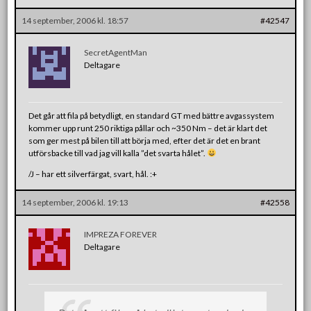
14 september, 2006 kl. 18:57
#42547
SecretAgentMan
Deltagare
Det går att fila på betydligt, en standard GT med bättre avgassystem
kommer upp runt 250 riktiga pållar och ~350 Nm – det är klart det
som ger mest på bilen till att börja med, efter det är det en brant
utförsbacke till vad jag vill kalla ”det svarta hålet”.
/J – har ett silverfärgat, svart, hål. :+
14 september, 2006 kl. 19:13
#42558
IMPREZA FOREVER
Deltagare