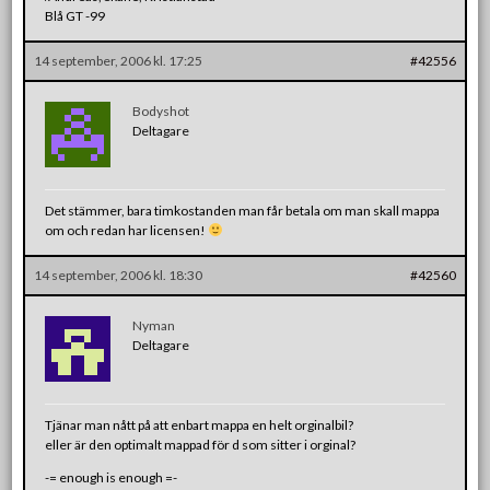
Blå GT -99
14 september, 2006 kl. 17:25
#42556
Bodyshot
Deltagare
Det stämmer, bara timkostanden man får betala om man skall mappa
om och redan har licensen!
14 september, 2006 kl. 18:30
#42560
Nyman
Deltagare
Tjänar man nått på att enbart mappa en helt orginalbil?
eller är den optimalt mappad för d som sitter i orginal?
-= enough is enough =-