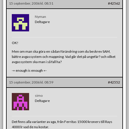
15 september, 2006 kl. 08:51
#42562
Nyman
Deltagare
OK!
Men om man ska göra en sådan förändring som du beskrev SAM,
bättre avgassystem och mappning. Vad går det på ungefär? och vilket
avgassystem ska man i så fall ha?
-= enough is enough =-
15 september, 2006 kl. 08:59
#42552
simo
Deltagare
Det finns alla varianter av aga, från Ferritas 15000 kroners till Rays
4000 lr vad de nu kostar.